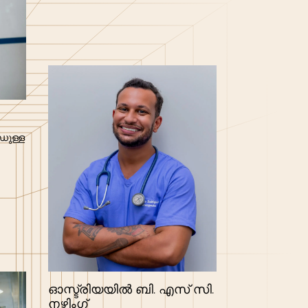
ഡുള്ള
ഓസ്ട്രിയയിൽ ബി. എസ്‌ സി.
നഴ്സിംഗ്