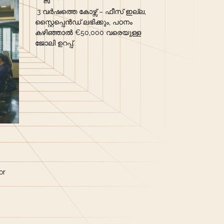
3 വർഷത്തെ കോഴ്സ് – ഫീസ് ഇല്ല,
സ്റ്റൈപ്പെൻഡ് ലഭിക്കും, പഠനം
കഴിഞ്ഞാൽ €50,000 വരെയുള്ള
ജോലി ഉറപ്പ്.
or