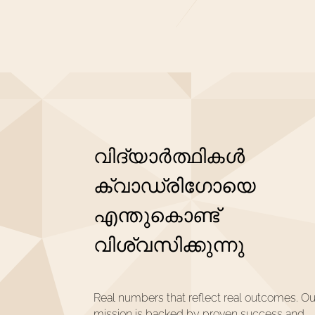
വിദ്യാർത്ഥികൾ
ക്വാഡ്രിഗോയെ
എന്തുകൊണ്ട്
വിശ്വസിക്കുന്നു
Real numbers that reflect real outcomes. Ou
mission is backed by proven success and