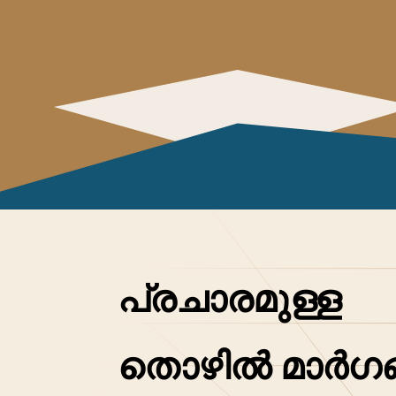
പ്രചാരമുള്ള
തൊഴിൽ മാർഗങ