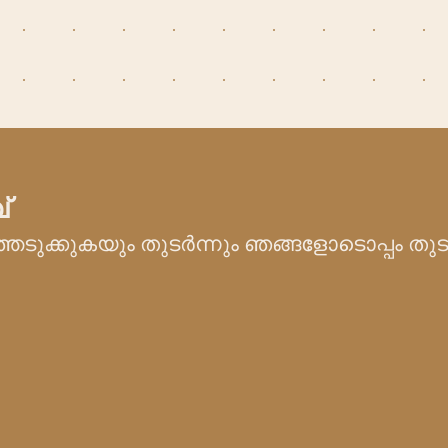
്
െടുക്കുകയും തുടർന്നും ഞങ്ങളോടൊപ്പം തു