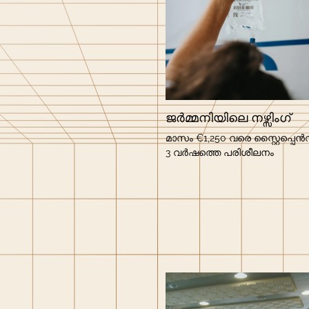
ജർമ്മനിയിലെ നഴ്സിംഗ്
മാസം €1,250 വരെ സ്റ്റൈപ്പെൻ
3 വർഷത്തെ പരിശീലനം